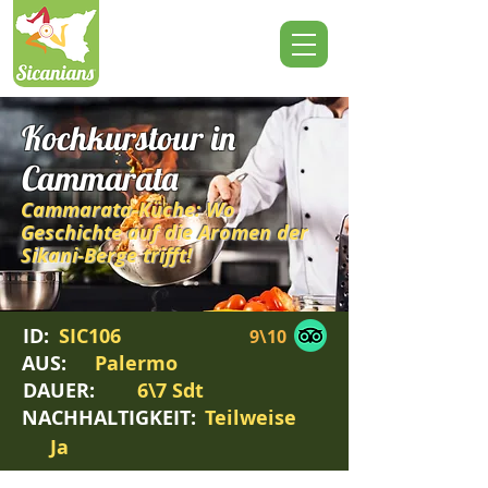
Kochkurstour in
Cammarata
Cammarata-Küche: Wo
Geschichte auf die Aromen der
Sikani-Berge trifft!
ID:
SIC106
9\10
AUS:
Palermo
DAUER:
6\7 Sdt
NACHHALTIGKEIT:
Teilweise
Ja